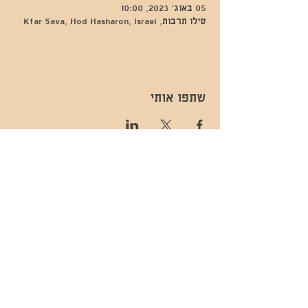
05 באוג׳ 2023, 10:00
סילו תרבות, Kfar Sava, Hod Hasharon, Israel
שתפו אותי
- השכרות ואירועים - 052-829-8811
- בית קפה-
מענה בימים שני עד שישי -08:00-
054-544-9505
15:00 -