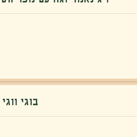
בוגי ווגי - גי