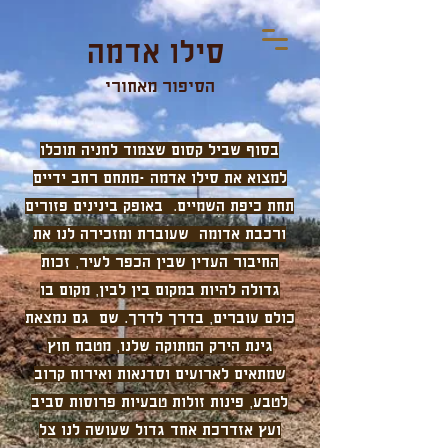
סילו אדמה
הסיפור מאחורי
בסוף שביל קסום שצמוד לחניה תוכלו
למצוא את סילו אדמה -מתחם רחב ידיים
תחת כיפת השמיים. באופק בינינים פזורים
ורכבת אדומה שעוברת ומזכירה לנו את
החיבור העדין שבין הכפר לעיר, זכות
גדולה להיות במקום בין לבין, מקום בו
כולם עוברים, בדרך לדרך. שם גם נמצאת
גינת הירק המתוקה שלנו, מטבח חוץ
שמתאים לארועים וסדנאות ואירוח קרוב
לטבע, פינות זולות טבעיות פרוסות סביב
ועץ אזדרכת אחד גדול שעושה לנו צל