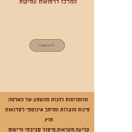
המרכז לרפואות עתיקות
להרשמה
מוזמנימות להנות מהשפע של האדמה
פינות מוצלות ומרחב אינוספי לסדנאות
חוץ.
קליעה,חקלאות,פיסול סביבתי ורישום