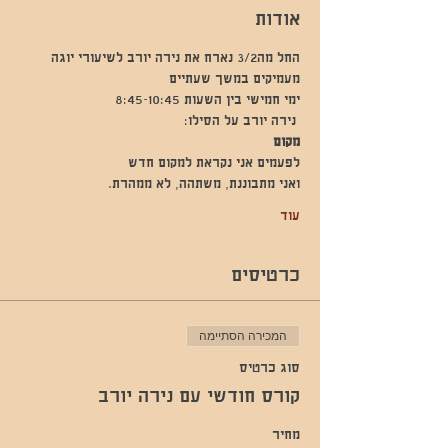
אודות
החל מה3/2 נארח את נירה יורב לשיעורי יוגה 
מעמיקים במשך שעתיים 
ימי חמישי בין השעות 8:45-10:45
 נירה יורב על הסילו: 
מקום
לפעמים אני נקראת למקום חדש
ואני מתבוננת, משתהה, לא ממהרת.
עוד
כרטיסים
המכירה הסתיימה
סוג כרטיס
קורס חודשי עם נירה יורב
מחיר