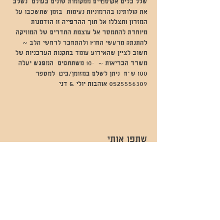
שלל כלים אקוסטיים ממקומות שונים בעולם  נשלב 
את קולותינו בהרמוניות נעימות  בזמן שתשכבו על 
המזרון ותצללו אל תוך ההרפייה זו הזדמנות 
מיוחדת להתמסר אל עוצמת התדרים של המוזיקה 
להתנתק מרעשי החוץ ולהתחבר לרחשי הלב ~ 
חשוב לציין שהאירוע עומד בתקנות העדכניות של 
משרד הבריאות ~  -10 משתתפים  המפגש יעלה 
100 ש״ח  ניתן לשלם במזומן/ביט  למספר 
0525556309 אוהבות יולי & דני
שתפו אותי
- השכרות ואירועים - 052-829-8811