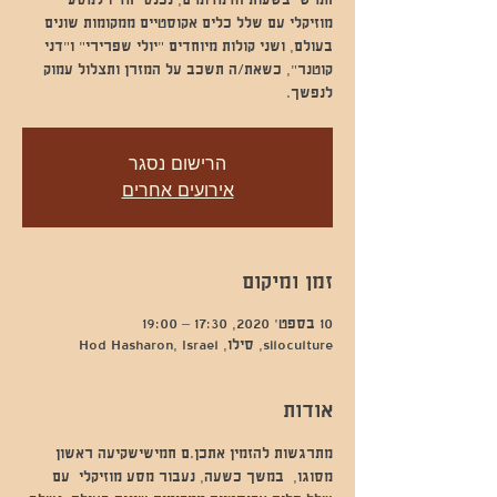
חמישי בשעות הדמדומים, נכנס יחדיו למסע
מוזיקלי עם שלל כלים אקוסטיים ממקומות שונים
בעולם, ושני קולות מיוחדים "יולי שפרירי" ו"דני
קוטנר", כשאת/ה תשכב על המזרן ותצלול עמוק
לנפשך.
הרישום נסגר
אירועים אחרים
זמן ומיקום
10 בספט׳ 2020, 17:30 – 19:00
siloculture, סילו, Hod Hasharon, Israel
אודות
מתרגשות להזמין אתכן.ם חמישישקיעה ראשון 
מסוגו,  במשך כשעה, נעבור מסע מוזיקלי  עם 