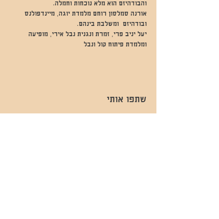
והבודהיזם הוא מלא נוכחות וחמלה. 
אורנה סמלסון רוחם מלמדת יוגה, מיינדפולנס 
ובודהיזם  ומשלבת בינהם. 
יעל יניב פרי, זמרת ונגנית נבל אירי, מופיעה 
ומלמדת פיתוח קול ונבל
שתפו אותי
- השכרות ואירועים - 052-829-8811
- בית קפה-
מענה בימים שני עד שישי -08:00-