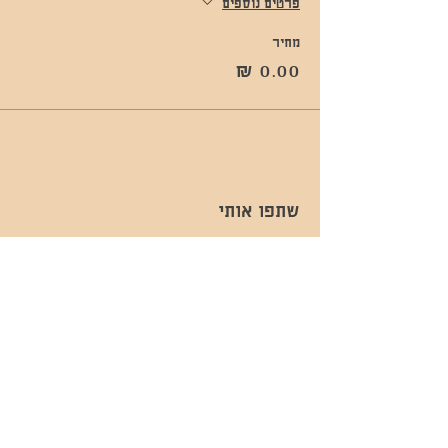
פרטים נוספים
מחיר
שתפו אותי
- השכרות ואירועים - 052-829-8811
- בית קפה-
מענה בימים שני עד שישי -08:00-