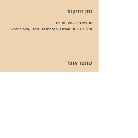
זמן ומיקום
10 באוג׳ 2023, 17:00
סילו תרבות, Kfar Sava, Hod Hasharon, Israel
שתפו אותי
- השכרות ואירועים - 052-829-8811
- בית קפה-
מענה בימים שני עד שישי -08:00-