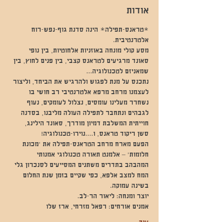
אודות
*טראנס-תפילה* הינה סדנת גוף-נפש-רוח 
אלטרנטיבית.
מסע קולי מונחה באוזניות אלחוטיות, בין נופי 
סאונד מרגיעים לטראנס קצבי, בין פנים לחוץ, בין 
שמאניזם לטכנולוגיה...
נתכנס על מנת לפגוש ולהרגיש את הביחד, וליצור 
לעצמנו מרחב מרפא אלטרנטיבי רב חושי בו 
נשחרר מעלינו עומסים, נצלול לעומקים, נעוף 
לגבהים ונתחבר לתפילה העולה מליבנו, בסדנה 
חוייתית המשלבת דמיון מודרך, סאונד הילינג, 
סשן ריקוד טראנס, ו....נוירו-טכנולוגיה!
הפעם מארח מרחב הטראנס-תפילה את 'מכונת 
חלומות' – אלמנט תאורה טכנולוגי אמנותי 
המהבהב בתדרים משתנים המסייעים לסנכרון גלי 
המח למצב אלפא, כפי שקיים בזמן שנת החלום 
בשינה עמוקה. 
יוצר ומנחה: ליאור הר-לב.  
אמנים אורחים: רפאל מזרחי, ארז שלו