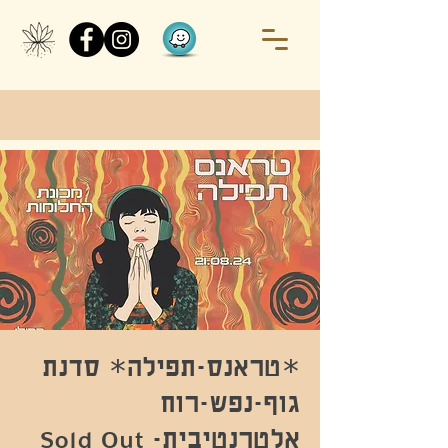
*טראנס-תפילה* סדנת
גוף-נפש-רוח
אלטרנטיבית- Sold Out