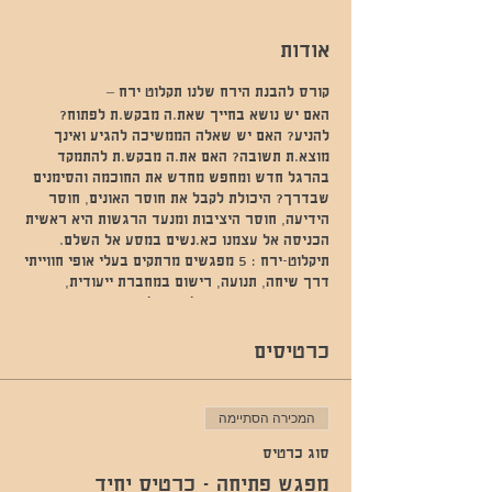
אודות
קורס להבנת הירח שלנו תקלוט ירח –
האם יש נושא בחייך שאת.ה מבקש.ת לפתוח?
להניע? האם יש שאלה הממשיכה להגיע ואינך
מוצא.ת תשובה? האם את.ה מבקש.ת להתמקד
בהרגל חדש ומחפש מחדש את החוכמה והסימנים
שבדרך? היכולת לקבל את חוסר האונים, חוסר
הידיעה, חוסר היציבות ומנעד הרגשות היא ראשית
הכניסה אל עצמנו כא.נשים במסע אל השלם.
תיקלוט-ירח : 5 מפגשים מרתקים בעלי אופי חווייתי
דרך שיחה, תנועה, רישום במחברת ייעודית,
היכרות והרבה חדווה לחיים ולהתפתחות כאן.
התיקלוט מעניק יצירת ריטואלים בצורה פשוטה,
עשירה, נגישה וממשית כדי לצעוד על מסלול
כרטיסים
יומיומי, קוסמי, יצירתי בקצב בטוח …לתקלט עם
הלבנה ולשמוע את המוזיקה הייחודית שלך איתו.
המכירה הסתיימה
מה מקבלים בסדנה? 4 מפגשים קבוצתיים בעלי
אופי שונה המותאם למהלך הירח, סשן אסטרולוגי
סוג כרטיס
אישי, ליווי וירטואלי, גוף תרגילים לחיבור וכלים
מפגש פתיחה - כרטיס יחיד