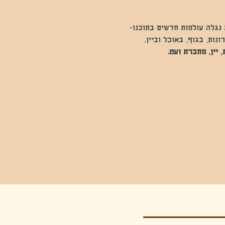
נגלה עולמות חדשים בתוכנו- 
ות, בגוף, באוכל וביין. 
 יין, מחברת ועט.
יט יום , פסטיבל,פסטיבל בשרון קטנקט ,