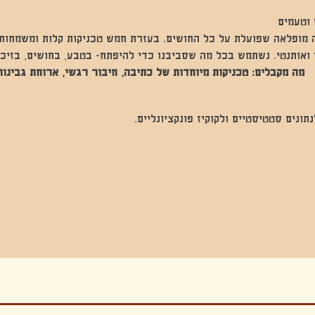
 וטעמים
 מופלאה שפועלת על כל החושים. בעזרת חמש טכניקות קלות ומשמחות 
ואותנטי. נשתמש בכל מה שסביבנו כדי להיפתח- בטבע, בחושים, בזיכרונ
  
מה מקבלים: טכניקות מיוחדות של כתיבה, חיבור רגשי, ארוחת גבינות,
נים סטטיסטיים ולקוקיז פונקציונליים.
בה, חגיגה , סדנאות , אמבטיות קרח,סווט לודג, ארוחה הודית, קבל שבת,ירון פאר,רותם בר אור ,קונטקט ג'אם ,איריס נייס, פרפורמנס,סרטים , אמנות ,טבי,גוף ,מיצג, אוכל צמחוני ,ריטר
אימפרוביזציה