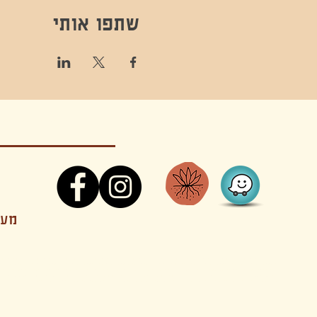
שתפו אותי
קונטקט,ריקוד,תנועה,אקסטטיק,אקסטטיק דאנס, מסי
מענה
קטנים בהוד השרון סטודיו להשכרה חוגים סדנאות הרצאות פעילויות להורים וילדים ארועים אינטימיים קולינריה עכשווית אווירה קסומה בשרון מסיבות פרטיות מסעדה בשד
נשכח ילדים חלל לארוע פרטי חלל הרצאות חלל הופעות חלל הרצאות וארועים עסקיים אולמות ארועים בוטיק ארועים משפחתיים אווירת שאנטי אווירת סיני