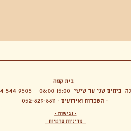
בה, חגיגה , סדנאות , אמבטיות קרח,סווט לודג, ארוחה הודית, קבל שבת,ירון פאר,רותם בר אור ,קונטקט ג'אם ,איריס נייס, פרפורמנס,סרטים , אמנות ,טבי,גוף ,מיצג, אוכל צמחוני ,ריטר
אימפרוביזציה
- בית קפה-
 בימים שני עד שישי -08:00-15:00 -
4-544-9505
- השכרות ואירועים - 052-829-8811
הפקות מקצועיות ארועי חברה קטנים רעיונות לארועי חברה ארועי חברה הוצאה מוכרת ארועי חברה בתל 
לעובדים משאבי אנוש רווחה מנהלות משאבי אנוש HR מנהלות רווחה הפקת ארועים לארגונים רכזי משאבי אנוש מנהלות משאבי אנוש בהייטק משאבי אנוש בהייטק ארועים קטנים עד 150 ארועים בינוניים עד 250 אווירה כפקית שדות אירוח מהלב בת מצווה בר מצווה חת
ות עם חללים פרטיים מדיטציה יוגה פילאטיס ניקוי רעלים סטודיו להשכרה בתל אביב חללי עבודה סטודיו לאמנים להשכרה סדנאות בישול סדנאות קליעה סדנאות תיפוף סדנאות נגרות סטודיו ל
- נגישות -
ירקות אורגני מהגינה צמחוני בהוד השרון טבעוני בהוד השרון שייקים מיצים תפריט עסקיות תפריט משלוחים קפה סילו קמבוצ'ה ארוחת בוקר VEGAN MENU VEGETERIAN MENU מנות פתיחה כריכים סלטים לאכול עם העיניים פאלאטס קוקטיילים בוריטו ארוחת בוקר זוגית ארוחת צהריים צ
- מדיניות פרטיות -