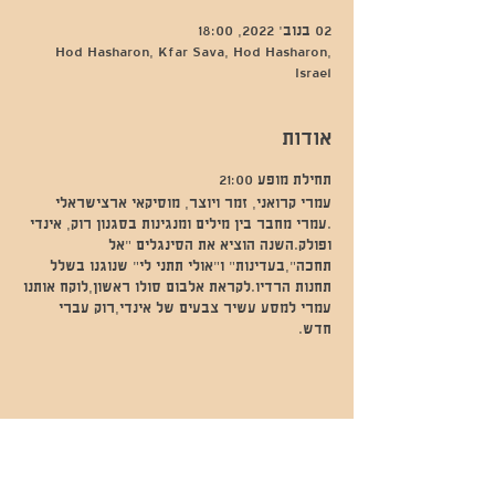
02 בנוב׳ 2022, 18:00
Hod Hasharon, Kfar Sava, Hod Hasharon,
Israel
אודות
תחילת מופע 21:00
עמרי קרואני, זמר ויוצר, מוסיקאי ארצישראלי
.עמרי מחבר בין מילים ומנגינות בסגנון רוק, אינדי
ופולק.השנה הוציא את הסינגלים "אל
תחכה",בעדינות" ו"אולי תתני לי" שנוגנו בשלל
תחנות הרדיו.לקראת אלבום סולו ראשון,לוקח אותנו
עמרי למסע עשיר צבעים של אינדי,רוק עברי
חדש.
שתפו אותי