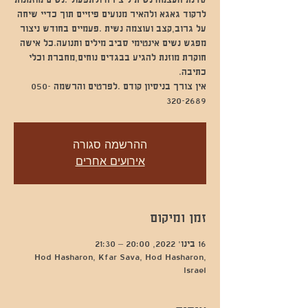
סדנת העצמה נשית ליצירה ולתפעול .נשים מוזמנות
לרקוד גאגא ולהאיר מנועים פיזיים תוך כדיי שיחה
על גרוב,קצב ועוצמה נשית .פעמיים בחודש ניצור
מפגש נשים אינטימי סביב מילים ותנועה.כל אישה
חוקרת מוזנת להגיע בבגדים נוחים,מחברת וכלי
אין צורך בניסיון קודם .לפרטים והרשמה 050-
320-2689
ההרשמה סגורה
אירועים אחרים
זמן ומיקום
16 בינו׳ 2022, 20:00 – 21:30
Hod Hasharon, Kfar Sava, Hod Hasharon,
Israel