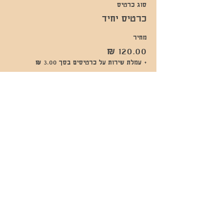
סוג כרטיס
כרטיס יחיד
מחיר
+ עמלת שירות על כרטיסים בסך ‏3.00 ‏₪
שתפו אותי
- השכרות ואירועים - 052-829-8811