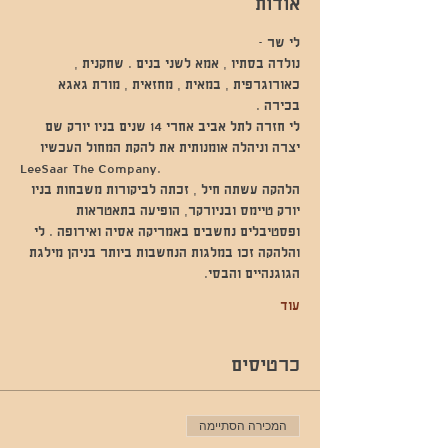
אודות
לי שר - 
נולדה בסתיו , אמא לשני בנים . שחקנית , 
כאורוגרפית , במאית , מחזאית , מורת גאגא 
בכירה . 
לי חזרה לתל אביב אחרי 14 שנים בניו יורק שם 
יצרה וניהלה אומנותית את להקת המחול העכשיו 
LeeSaar The Company. 
הלהקה עשתה חיל , זכתה לביקורות משבחות בניו 
יורק טיימס ובניורקר, הופיעה בתאטראות 
ופסטיבלים נחשבים באמריקה אסיה ואירופה . לי 
והלהקה זכו במלגות הנחשבות ביותר בניהן מילגת 
הגוגנהיים והבסי. 
עוד
כרטיסים
המכירה הסתיימה