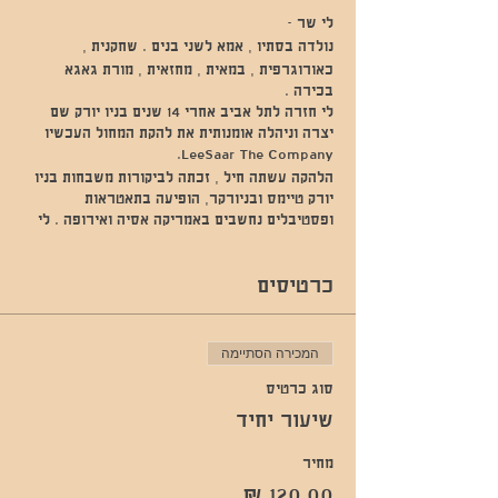
לי שר -
נולדה בסתיו , אמא לשני בנים . שחקנית ,
כאורוגרפית , במאית , מחזאית , מורת גאגא
בכירה .
לי חזרה לתל אביב אחרי 14 שנים בניו יורק שם
יצרה וניהלה אומנותית את להקת המחול העכשיו
LeeSaar The Company.
הלהקה עשתה חיל , זכתה לביקורות משבחות בניו
יורק טיימס ובניורקר, הופיעה בתאטראות
ופסטיבלים נחשבים באמריקה אסיה ואירופה . לי
והלהקה זכו במלגות הנחשבות ביותר בניהן מילגת
הגוגנהיים והבסי.
כרטיסים
כמו כן , לי עבדה בשתי הפקות בברודאויי בצוות
היוצרים , שם יצרה כאורוגרפיה ועבדה עם
השחקנים הראשיים ושילבה את הידע שלה במחול
ובתאטרון .
המכירה הסתיימה
לי עבדה באופן אישי עם שחקנים בניהם , המועמדת
סוג כרטיס
לאוסקר - מישל ווילאמס , זוכת פרס האוסקר -
אביגייל ברסלין, מועמד פרס האימי - טוני שלומב,
שיעור יחיד
זוכת פרס הטוני - קטרינה לאנק והשחקנית אליסון
פייל.
מחיר
לי לימדה משחק וגאגא בניו יורק והיתה מורת גאגא
מובילה במנהטן ובברוקלין .