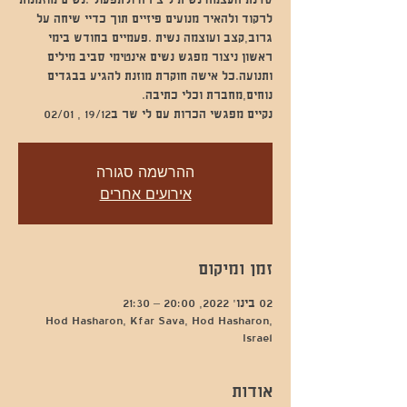
סדנת העצמה נשית ליצירה ולתפעול .נשים מוזמנות
לרקוד ולהאיר מנועים פיזיים תוך כדיי שיחה על
גרוב,קצב ועוצמה נשית .פעמיים בחודש בימי
ראשון ניצור מפגש נשים אינטימי סביב מילים
ותנועה.כל אישה חוקרת מוזנת להגיע בבגדים
נקיים מפגשי הכרות עם לי שר ב19/12 , 02/01
ההרשמה סגורה
אירועים אחרים
זמן ומיקום
02 בינו׳ 2022, 20:00 – 21:30
Hod Hasharon, Kfar Sava, Hod Hasharon,
Israel
אודות