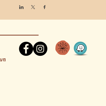
קונטקט,ריקוד,תנועה,אקסטטיק,אקסטטיק דאנס, מסי
מענה
קטנים בהוד השרון סטודיו להשכרה חוגים סדנאות הרצאות פעילויות להורים וילדים ארועים אינטימיים קולינריה עכשווית אווירה קסומה בשרון מסיבות פרטיות מסעדה בשד
נשכח ילדים חלל לארוע פרטי חלל הרצאות חלל הופעות חלל הרצאות וארועים עסקיים אולמות ארועים בוטיק ארועים משפחתיים אווירת שאנטי אווירת סיני