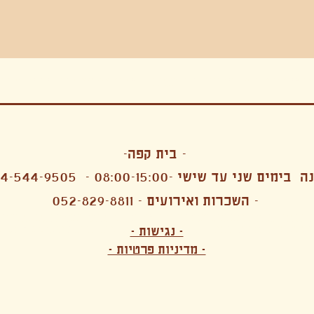
בה, חגיגה , סדנאות , אמבטיות קרח,סווט לודג, ארוחה הודית, קבל שבת,ירון פאר,רותם בר אור ,קונטקט ג'אם ,איריס נייס, פרפורמנס,סרטים , אמנות ,טבי,גוף ,מיצג, אוכל צמחוני ,ריטר
אימפרוביזציה
- בית קפה-
 בימים שני עד שישי -08:00-15:00 -
4-544-9505
- השכרות ואירועים - 052-829-8811
הפקות מקצועיות ארועי חברה קטנים רעיונות לארועי חברה ארועי חברה הוצאה מוכרת ארועי חברה בתל 
לעובדים משאבי אנוש רווחה מנהלות משאבי אנוש HR מנהלות רווחה הפקת ארועים לארגונים רכזי משאבי אנוש מנהלות משאבי אנוש בהייטק משאבי אנוש בהייטק ארועים קטנים עד 150 ארועים בינוניים עד 250 אווירה כפקית שדות אירוח מהלב בת מצווה בר מצווה חת
ות עם חללים פרטיים מדיטציה יוגה פילאטיס ניקוי רעלים סטודיו להשכרה בתל אביב חללי עבודה סטודיו לאמנים להשכרה סדנאות בישול סדנאות קליעה סדנאות תיפוף סדנאות נגרות סטודיו ל
- נגישות -
ירקות אורגני מהגינה צמחוני בהוד השרון טבעוני בהוד השרון שייקים מיצים תפריט עסקיות תפריט משלוחים קפה סילו קמבוצ'ה ארוחת בוקר VEGAN MENU VEGETERIAN MENU מנות פתיחה כריכים סלטים לאכול עם העיניים פאלאטס קוקטיילים בוריטו ארוחת בוקר זוגית ארוחת צהריים צ
- מדיניות פרטיות -