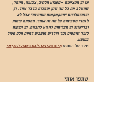
אז הן ממציאות – מקצוע מלהיב, צבעוני, מיוחד, 
שמשלב את כל מה שהן אוהבות בדבר אחד. הן 
הופכותלהיות "מתקשקשות מומחיות" אבל לא 
לגמרי מסכימות על מה זה אומר. מתפתח עימות 
ובדיאלוג הן מצליחות להגיע להבנות. הן זקוקות 
לעוד שותפים וכך הילדים הופכים להיות חלק פעיל 
במופע.
טיזר של המופע 
https://youtu.be/Ssaxoc1HHhg
שתפו אותי
- השכרות ואירועים - 052-829-8811