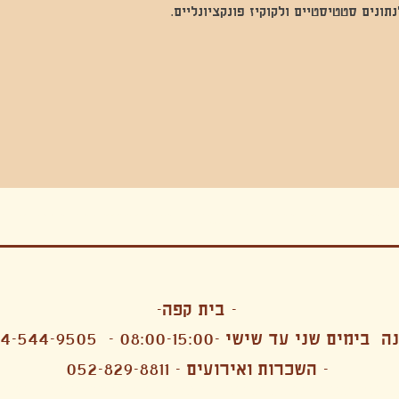
נים סטטיסטיים ולקוקיז פונקציונליים.
בה, חגיגה , סדנאות , אמבטיות קרח,סווט לודג, ארוחה הודית, קבל שבת,ירון פאר,רותם בר אור ,קונטקט ג'אם ,איריס נייס, פרפורמנס,סרטים , אמנות ,טבי,גוף ,מיצג, אוכל צמחוני ,ריטר
אימפרוביזציה
- בית קפה-
 בימים שני עד שישי -08:00-15:00 -
4-544-9505
- השכרות ואירועים - 052-829-8811
הפקות מקצועיות ארועי חברה קטנים רעיונות לארועי חברה ארועי חברה הוצאה מוכרת ארועי חברה בתל 
לעובדים משאבי אנוש רווחה מנהלות משאבי אנוש HR מנהלות רווחה הפקת ארועים לארגונים רכזי משאבי אנוש מנהלות משאבי אנוש בהייטק משאבי אנוש בהייטק ארועים קטנים עד 150 ארועים בינוניים עד 250 אווירה כפקית שדות אירוח מהלב בת מצווה בר מצווה חת