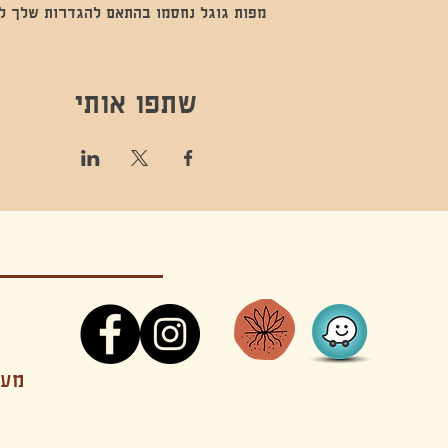
מפות גוגל נחסמו בהתאם להגדרות שלך לנתו
שתפו אותי
קונטקט,ריקוד,תנועה,אקסטטיק,אקסטטיק דאנס, מסי
מענה