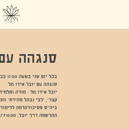
סנגהה עם 
יובל אידו טל - מורה ותלמיד
קצר׳, ׳לבי נבהל מהירח׳ וה
ההרשמה דרך יובל, 054-2771600