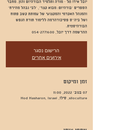
יובל אידו טל - מורה ותלמיד הבודהיזם והזן. מחבר
הספרים ׳בודהיזם: מבוא קצר׳, ׳לבי נבהל מהירח׳
והמנהל האקדמי והמקצועי של עמותת קשב פתוח
ושל ביה״ס פסיכודהרמה ללימוד תורת הנפש
ההרשמה דרך יובל, 054-2771600
הרישום נסגר
אירועים אחרים
זמן ומיקום
07 בנוב׳ 2022, 11:00
siloculture, סילו, Hod Hasharon, Israel