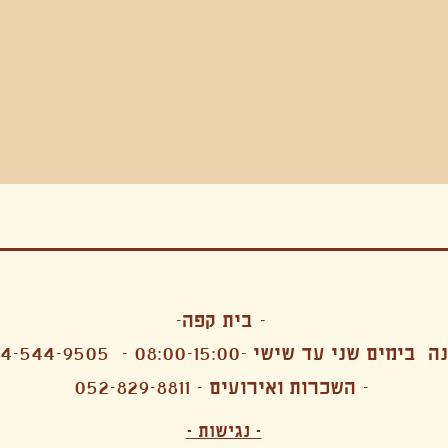
בה, חגיגה , סדנאות , אמבטיות קרח,סווט לודג, ארוחה הודית, קבל שבת,ירון פאר,רותם בר אור ,קונטקט ג'אם ,איריס נייס, פרפורמנס,סרטים , אמנות ,טבי,גוף ,מיצג, אוכל צמחוני ,ריטר
אימפרוביזציה
- בית קפה-
 בימים שני עד שישי -08:00-15:00 -
4-544-9505
- השכרות ואירועים - 052-829-8811
הפקות מקצועיות ארועי חברה קטנים רעיונות לארועי חברה ארועי חברה הוצאה מוכרת ארועי חברה בתל 
לעובדים משאבי אנוש רווחה מנהלות משאבי אנוש HR מנהלות רווחה הפקת ארועים לארגונים רכזי משאבי אנוש מנהלות משאבי אנוש בהייטק משאבי אנוש בהייטק ארועים קטנים עד 150 ארועים בינוניים עד 250 אווירה כפקית שדות אירוח מהלב בת מצווה בר מצווה חת
ות עם חללים פרטיים מדיטציה יוגה פילאטיס ניקוי רעלים סטודיו להשכרה בתל אביב חללי עבודה סטודיו לאמנים להשכרה סדנאות בישול סדנאות קליעה סדנאות תיפוף סדנאות נגרות סטודיו ל
- נגישות -
ירקות אורגני מהגינה צמחוני בהוד השרון טבעוני בהוד השרון שייקים מיצים תפריט עסקיות תפריט משלוחים קפה סילו קמבוצ'ה ארוחת בוקר VEGAN MENU VEGETERIAN MENU מנות פתיחה כריכים סלטים לאכול עם העיניים פאלאטס קוקטיילים בוריטו ארוחת בוקר זוגית ארוחת צהריים צ