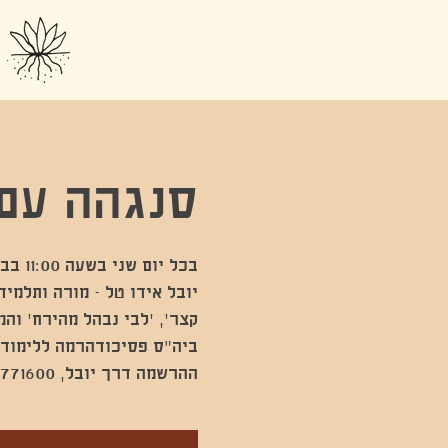
סנגהה עם 
יובל אידו טל - מורה ותלמיד
קצר׳, ׳לבי נבהל מהירח׳ וה
ההרשמה דרך יובל, 054-2771600