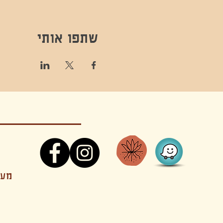
שתפו אותי
קונטקט,ריקוד,תנועה,אקסטטיק,אקסטטיק דאנס, מסי
מענה
קטנים בהוד השרון סטודיו להשכרה חוגים סדנאות הרצאות פעילויות להורים וילדים ארועים אינטימיים קולינריה עכשווית אווירה קסומה בשרון מסיבות פרטיות מסעדה בשד
נשכח ילדים חלל לארוע פרטי חלל הרצאות חלל הופעות חלל הרצאות וארועים עסקיים אולמות ארועים בוטיק ארועים משפחתיים אווירת שאנטי אווירת סיני