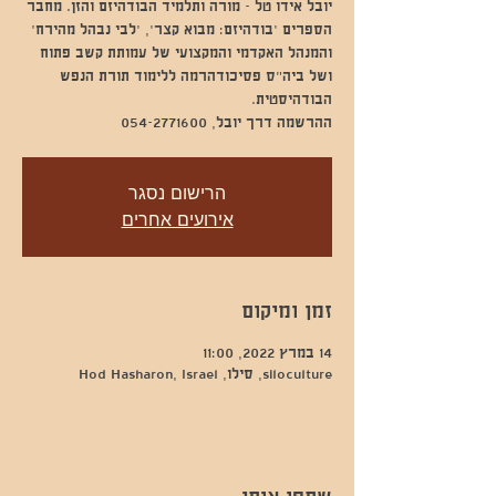
יובל אידו טל - מורה ותלמיד הבודהיזם והזן. מחבר
הספרים ׳בודהיזם: מבוא קצר׳, ׳לבי נבהל מהירח׳
והמנהל האקדמי והמקצועי של עמותת קשב פתוח
ושל ביה״ס פסיכודהרמה ללימוד תורת הנפש
ההרשמה דרך יובל, 054-2771600
הרישום נסגר
אירועים אחרים
זמן ומיקום
14 במרץ 2022, 11:00
siloculture, סילו, Hod Hasharon, Israel