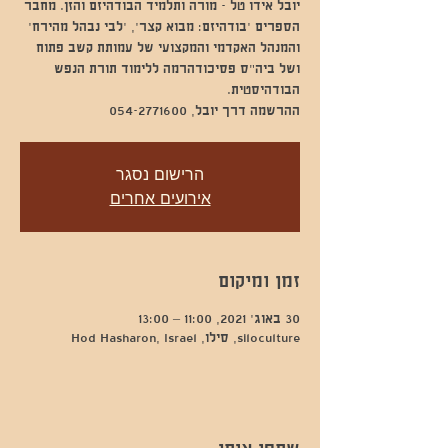
יובל אידו טל - מורה ותלמיד הבודהיזם והזן. מחבר
הספרים ׳בודהיזם: מבוא קצר׳, ׳לבי נבהל מהירח׳
והמנהל האקדמי והמקצועי של עמותת קשב פתוח
ושל ביה״ס פסיכודהרמה ללימוד תורת הנפש
ההרשמה דרך יובל, 054-2771600
הרישום נסגר
אירועים אחרים
זמן ומיקום
30 באוג׳ 2021, 11:00 – 13:00
siloculture, סילו, Hod Hasharon, Israel