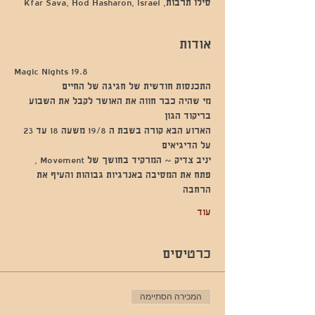
סילו תרבות, Kfar Sava, Hod Hasharon, Israel
אודות
Magic Nights 19.8
התכנסות חודשית של חגיגה של החיים
מי שהיה כבר חווה את האושר לקבל את השבוע 
בריקוד הגון 
הארוע הבא קורה בשבת ה 19/8 משעה 18 עד 23
על הדיגיאים
יניב צדיק ~ המרקיד בחושך של Movement , 
פתח את המסיבה באנרגיות גבוהות והעיף את 
הרחבה 
עוד
כרטיסים
המכירה הסתיימה