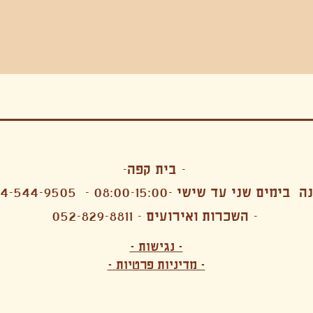
בה, חגיגה , סדנאות , אמבטיות קרח,סווט לודג, ארוחה הודית, קבל שבת,ירון פאר,רותם בר אור ,קונטקט ג'אם ,איריס נייס, פרפורמנס,סרטים , אמנות ,טבי,גוף ,מיצג, אוכל צמחוני ,ריטר
אימפרוביזציה
- בית קפה-
 בימים שני עד שישי -08:00-15:00 -
4-544-9505
- השכרות ואירועים - 052-829-8811
הפקות מקצועיות ארועי חברה קטנים רעיונות לארועי חברה ארועי חברה הוצאה מוכרת ארועי חברה בתל 
לעובדים משאבי אנוש רווחה מנהלות משאבי אנוש HR מנהלות רווחה הפקת ארועים לארגונים רכזי משאבי אנוש מנהלות משאבי אנוש בהייטק משאבי אנוש בהייטק ארועים קטנים עד 150 ארועים בינוניים עד 250 אווירה כפקית שדות אירוח מהלב בת מצווה בר מצווה חת
ות עם חללים פרטיים מדיטציה יוגה פילאטיס ניקוי רעלים סטודיו להשכרה בתל אביב חללי עבודה סטודיו לאמנים להשכרה סדנאות בישול סדנאות קליעה סדנאות תיפוף סדנאות נגרות סטודיו ל
- נגישות -
ירקות אורגני מהגינה צמחוני בהוד השרון טבעוני בהוד השרון שייקים מיצים תפריט עסקיות תפריט משלוחים קפה סילו קמבוצ'ה ארוחת בוקר VEGAN MENU VEGETERIAN MENU מנות פתיחה כריכים סלטים לאכול עם העיניים פאלאטס קוקטיילים בוריטו ארוחת בוקר זוגית ארוחת צהריים צ
- מדיניות פרטיות -