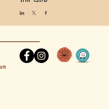
קונטקט,ריקוד,תנועה,אקסטטיק,אקסטטיק דאנס, מסי
מענה
קטנים בהוד השרון סטודיו להשכרה חוגים סדנאות הרצאות פעילויות להורים וילדים ארועים אינטימיים קולינריה עכשווית אווירה קסומה בשרון מסיבות פרטיות מסעדה בשד
נשכח ילדים חלל לארוע פרטי חלל הרצאות חלל הופעות חלל הרצאות וארועים עסקיים אולמות ארועים בוטיק ארועים משפחתיים אווירת שאנטי אווירת סיני