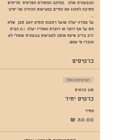
הצבעונית שלנו  .כמיטב המסורת הפראית  מרימים 
מסיבה לחגוג את החיים במציאות ההזויה של ימינו 
…
על עמדה יעלה שועל רחבות הותיק יואב סבן  שלא 
חס על אף רוקד או רוקדת ואחריו יעלה  DJ הבית 
יניב צדיק שיקח אותנו למציאות צבעונית שאולי לא 
תזכרו מי אתם.. 
כרטיסים
הכרטיסים אזלו
סוג כרטיס
כרטיס יחיד
מחיר