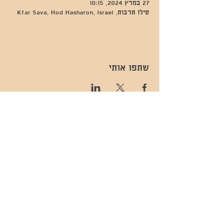
27 במרץ 2024, 10:15
סילו תרבות, Kfar Sava, Hod Hasharon, Israel
שתפו אותי
- השכרות ואירועים - 052-829-8811
- בית קפה-
מענה בימים שני עד שישי -08:00-
054-544-9505
15:00 -