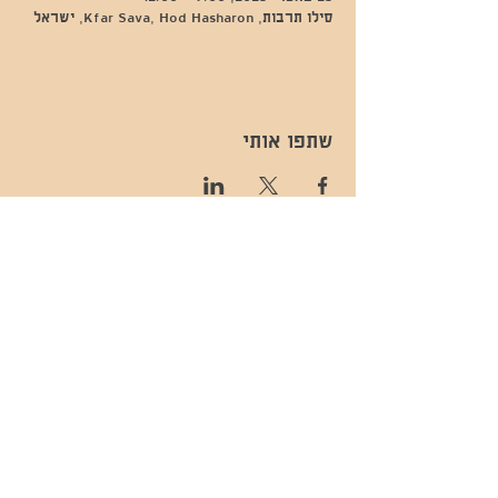
סילו תרבות, Kfar Sava, Hod Hasharon, ישראל
שתפו אותי
- השכרות ואירועים - 052-829-8811
- בית קפה-
מענה בימים שני עד שישי -08:00-
054-544-9505
15:00 -