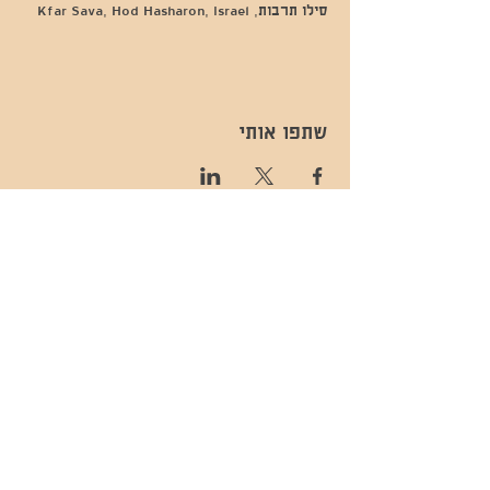
סילו תרבות, Kfar Sava, Hod Hasharon, Israel
שתפו אותי
- השכרות ואירועים - 052-829-8811
- בית קפה-
מענה בימים שני עד שישי -08:00-
054-544-9505
15:00 -