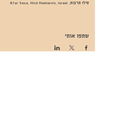
סילו תרבות, Kfar Sava, Hod Hasharon, Israel
שתפו אותי
- השכרות ואירועים - 052-829-8811
- בית קפה-
מענה בימים שני עד שישי -08:00-
054-544-9505
15:00 -