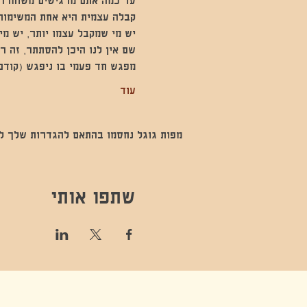
עד כמה אתם מרגישים משוחררים
קבלה עצמית היא אחת המשימות
יש מי שמקבל עצמו יותר, יש מי
שם אין לנו היכן להסתתר, זה רק
מפגש חד פעמי בו ניפגש (קודם 
עוד
מפות גוגל נחסמו בהתאם להגדרות שלך לנתו
שתפו אותי
קונטקט,ריקוד,תנועה,אקסטטיק,אקסטטיק דאנס, מסי