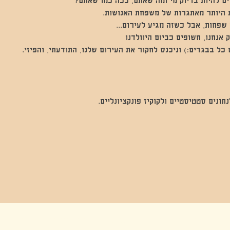
 להיות בדיוק מי ומה שאתם, ככה כמו שאתם?
 היותר מאתגרות של משפחת האנושות. 
 שפחות, אבל כשזה מגיע לעירום...
 אנחנו, חשופים כביום היוולדנו
כל בבגדים:) וניכנס לחקור את העירום שלנו, התודעתי, והפיזי.
נים סטטיסטיים ולקוקיז פונקציונליים.
בה, חגיגה , סדנאות , אמבטיות קרח,סווט לודג, ארוחה הודית, קבל שבת,ירון פאר,רותם בר אור ,קונטקט ג'אם ,איריס נייס, פרפורמנס,סרטים , אמנות ,טבי,גוף ,מיצג, אוכל צמחוני ,ריטר
אימפרוביזציה