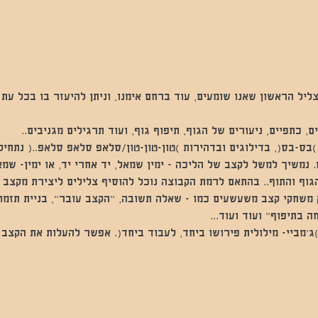
יל הראשון שאנו שומעים, עוד ברחם אימנו, וניתן להיעזר בו בכל עת 
ם, כתפיים, ניעורים של הגוף, תיפוף גוף, ועוד תרגילים מגניבים..
בס-בס(, בדילוגים ובדהירות )טון-טון-טון/סלאפ סלאפ סלאפ..( נתחי
ם. נמשיך למשל לקצב של הליכה - ימין שמאל, יד אחרי יד, או ימין- ש
וף והתוף.. בהתאם לרמת הקבוצה נוכל להוסיף צלילים ליצירת מקצב מ
 משחקי קצב משעשעים כמו - שאלה תשובה, "הקצב עובר", בניית תזמו
 בתיפוף" ועוד ועוד...
ג'מביי- מילולית פירושו ביחד, לעבוד ביחד(. אפשר להעלות את הקצב