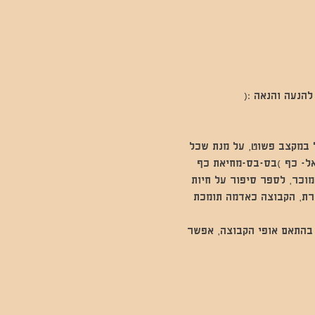
להנעה והנאה :(
ל במקצב פשוט, על מנת שכל 
מאל- כף )בס-בס-מחיאת כף 
וכר, לספר סיפור על חיות 
רת, הקבוצה כאדמה תומכת 
 בהתאם אופי הקבוצה, אפשר 