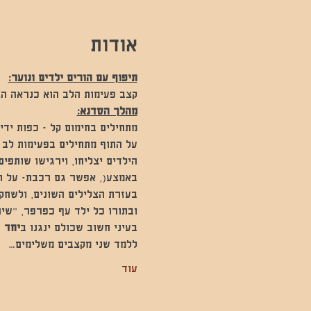
אודות
תיפוף עם הורים ילדים ונוער:
קצב פעימות הלב הוא כנראה הצל
מהלך הסדנא:
מתחילים בחימום קל - כפות ידיי
על התוף מתחילים בפעימות לב )
הילדים יצליחו, וירגישו שותפי
באמצע(, אפשר גם רכבת- על הג
בעזרת הצלילים השונים, ולשחק
ובתורו כל ילד עף כפרפר, "שיחה
בעיני חשוב שכולם ינגנו ב
יחד 
)
ללמד שני מקצבים משלימים…
עוד