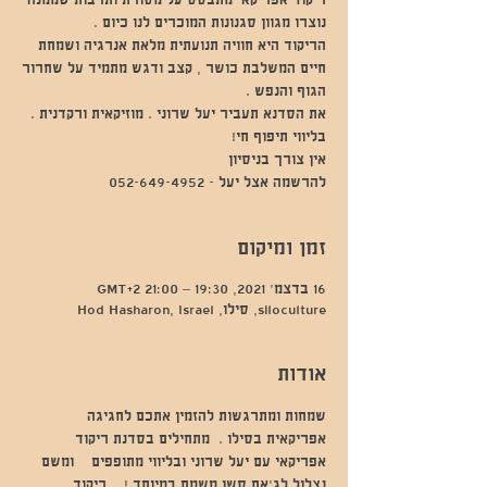
ריקוד אפריקאי מתבסס על מסורת ותרבות שממנה
הריקוד היא חוויה תנועתית מלאת אנרגיה ושמחת
חיים המשלבת כושר , קצב ודגש מתמיד על שחרור
להרשמה אצל יעל - 052-649-4952
זמן ומיקום
16 בדצמ׳ 2021, 19:30 – 21:00 GMT‎+2‎
siloculture, סילו, Hod Hasharon, Israel
אודות
שמחות ומתרגשות להזמין אתכם לחגיגה 
אפריקאית בסילו .  מתחילים בסדנת ריקוד 
אפריקאי עם יעל שרוני ובליווי מתופפים    ומשם 
נצלול לג'אם סשן משמח במיוחד !    ריקוד 