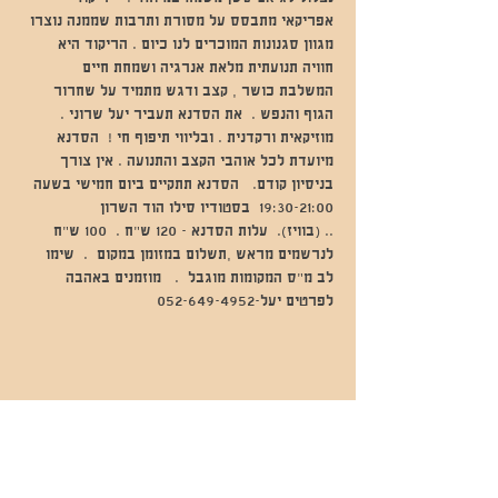
אפריקאי מתבסס על מסורת ותרבות שממנה נוצרו 
מגוון סגנונות המוכרים לנו כיום . הריקוד היא 
חוויה תנועתית מלאת אנרגיה ושמחת חיים 
המשלבת כושר , קצב ודגש מתמיד על שחרור 
הגוף והנפש .  את הסדנא תעביר יעל שרוני . 
מוזיקאית ורקדנית . ובליווי תיפוף חי !  הסדנא 
מיועדת לכל אוהבי הקצב והתנועה . אין צורך 
בניסיון קודם.   הסדנא תתקיים ביום חמישי בשעה 
19:30-21:00  בסטודיו סילו הוד השרון 
.. (בוויז).  עלות הסדנא - 120 ש"ח .  100 ש"ח 
לנרשמים מראש ,תשלום במזומן במקום  .  שימו 
לב מ"ס המקומות מוגבל  .   מוזמנים באהבה
לפרטים יעל-052-649-4952
שתפו אותי