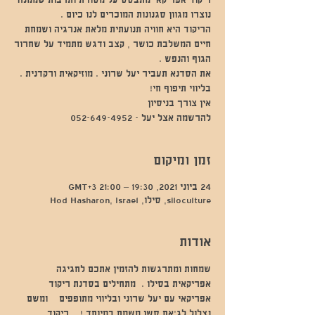
ריקוד אפריקאי מתבסס על מסורת ותרבות שממנה
הריקוד היא חוויה תנועתית מלאת אנרגיה ושמחת
חיים המשלבת כושר , קצב ודגש מתמיד על שחרור
להרשמה אצל יעל - 052-649-4952
זמן ומיקום
24 ביוני 2021, 19:30 – 21:00 GMT‎+3‎
siloculture, סילו, Hod Hasharon, Israel
אודות
שמחות ומתרגשות להזמין אתכם לחגיגה 
אפריקאית בסילו .  מתחילים בסדנת ריקוד 
אפריקאי עם יעל שרוני ובליווי מתופפים    ומשם 
נצלול לג'אם סשן משמח במיוחד !    ריקוד 