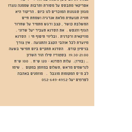
אפריקאי מתבסס על מסורת ותרבות שממנה נוצרו 
מגוון סגנונות המוכרים לנו כיום . הריקוד היא 
חוויה תנועתית מלאת אנרגיה ושמחת חיים 
המשלבת כושר , קצב ודגש מתמיד על שחרור 
הגוף והנפש .  את הסדנא תעביר יעל שרוני . 
מוזיקאית ורקדנית . ובליווי תיפוף חי !  הסדנא 
מיועדת לכל אוהבי הקצב והתנועה . אין צורך 
בניסיון קודם.   הסדנא תתקיים ביום חמישי בשעה 
19:30-21:00  בסטודיו סילו הוד השרון 
.. (בוויז).  עלות הסדנא - 120 ש"ח .  100 ש"ח 
לנרשמים מראש ,תשלום במזומן במקום  .  שימו 
לב מ"ס המקומות מוגבל  .   מוזמנים באהבה
לפרטים יעל-052-649-4952
שתפו אותי