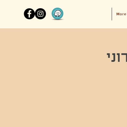
More
וני