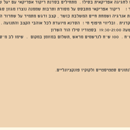
חגיגה אפריקאית בסילו .  מתחילים בסדנת ריקוד אפריקאי עם יעל שרו
!    ריקוד אפריקאי מתבסס על מסורת ותרבות שממנה נוצרו מגוון סגנו
את אנרגיה ושמחת חיים המשלבת כושר , קצב ודגש מתמיד על שחרור הג
דנית . ובליווי תיפוף חי !  הסדנא מיועדת לכל אוהבי הקצב והתנועה . א
ד השרון 
.. (בוויז).  עלות הסדנא - 120 ש"ח .  100 ש"ח לנרשמים מראש ,תשלום במזומן במקום  .  
נים סטטיסטיים ולקוקיז פונקציונליים.