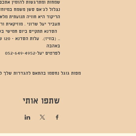
שמחות ומתרגשות להזמין אתכם ל
נצלול לג'אם סשן משמח במיוחד 
הריקוד היא חוויה תנועתית מל
תעביר יעל שרוני . מוזיקאית ורק
  הסדנא תתקיים ביום חמישי בשעה 19:30-21:00  בסטודיו סילו הו
באהבה
לפרטים יעל-052-649-4952
מפות גוגל נחסמו בהתאם להגדרות שלך לנתו
שתפו אותי