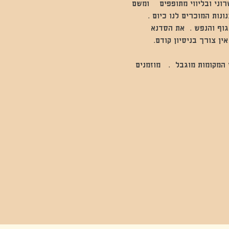
ני ובליווי מתופפים    ומשם 
נות המוכרים לנו כיום . 
וף והנפש .  את הסדנא 
ין צורך בניסיון קודם. 
שימו לב מ"ס המקומות מוגבל  .   מוזמנים 