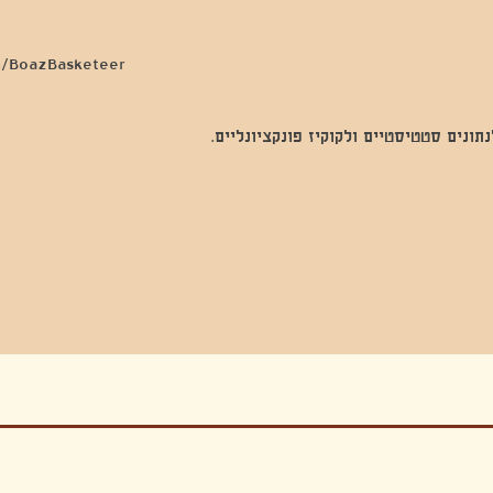
/BoazBasketeer
נים סטטיסטיים ולקוקיז פונקציונליים.
בה, חגיגה , סדנאות , אמבטיות קרח,סווט לודג, ארוחה הודית, קבל שבת,ירון פאר,רותם בר אור ,קונטקט ג'אם ,איריס נייס, פרפורמנס,סרטים , אמנות ,טבי,גוף ,מיצג, אוכל צמחוני ,ריטר
אימפרוביזציה