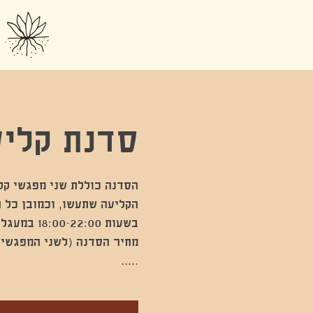
סדנת קליע
.....