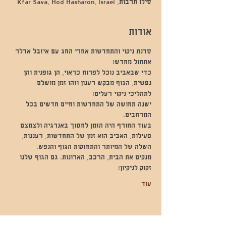
סילו תרבות, Kfar Sava, Hod Hasharon, Israel
אודות
סדנת ניקוי והתחדשות אחרי החג עם איזבל אדלר 
אתחול מחדש! 
כדי שבאביב נוכל לפרוח כראוי, הן גופנית והן 
נפשית, הגוף מבקש רענון וזהו זמן מושלם 
לתהליכי ניקוי רעלים!   
ישנה תחושה של התחדשות וחיים חדשים בכל 
המרחבים.
בעוד החורף היה הזמן לחסוך באנרגיה ולצמצם 
פעילות, האביב הוא זמן של התחדשות, רעננות, 
השלה של המיותר והתחזקות הגוף והנפש.  
מנקים את הבית, הרכב, הארונות. גם הגוף שלנו 
זקוק לניקיון!
עוד