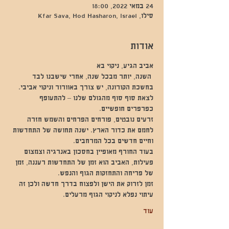
24 במאי 2022, 18:00
סילו, Kfar Sava, Hod Hasharon, Israel
אודות
אביב הגיע, ניקוי בא
 השנה, יותר מבכל שנה, אחרי שישבנו לבד 
בחשכת הקורונה, יש צורך באוורור וניקוי אביבי.  
לצאת סוף סוף מהגולם שלנו – להתעופף 
כפרפרים חופשיים.   
זרעים נובטים, פורחים הפרחים והשמש חזרה 
לחמם את כדור הארץ. ישנה תחושה של התחדשות 
וחיים חדשים בכל המרחבים.
בעוד החורף מאופיין בחסכון באנרגיה וצמצום 
פעילות, האביב הוא זמן של התחדשות רעננה, זמן 
של פריחה והתחזקות הגוף והנפש.
זמן לזרוק את הישן ולפצוח בדרך חדשה ולכן זה 
עיתוי נפלא לניקוי הגוף מרעלים.
עוד