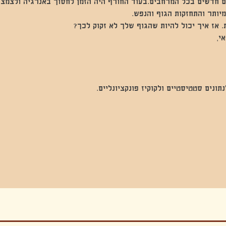
 חדשים בכל המרחבים.בעוד החורף היה הזמן לחסוך באנרגיה ולצמצם 
יותר והתחזקות הגוף והנפש.  
. אז איך יכול להיות שהגוף שלך לא זקוק לכך? 
י, 
נים סטטיסטיים ולקוקיז פונקציונליים.
בה, חגיגה , סדנאות , אמבטיות קרח,סווט לודג, ארוחה הודית, קבל שבת,ירון פאר,רותם בר אור ,קונטקט ג'אם ,איריס נייס, פרפורמנס,סרטים , אמנות ,טבי,גוף ,מיצג, אוכל צמחוני ,ריטר
אימפרוביזציה