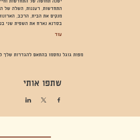
ישנה תחושה של התחדשות וחיים
התחדשות, רעננות, השלה של המ
מנקים את הבית, הרכב, הארונות
בסדנא נארח את השפית שני בנא
עוד
מפות גוגל נחסמו בהתאם להגדרות שלך לנתו
שתפו אותי
קונטקט,ריקוד,תנועה,אקסטטיק,אקסטטיק דאנס, מסי