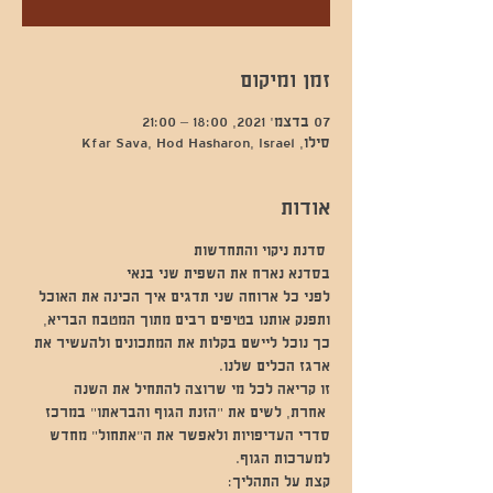
זמן ומיקום
07 בדצמ׳ 2021, 18:00 – 21:00
סילו, Kfar Sava, Hod Hasharon, Israel
אודות
 סדנת ניקוי והתחדשות 
בסדנא נארח את השפית שני בנאי
לפני כל ארוחה שני תדגים איך הכינה את האוכל 
ותפנק אותנו בטיפים רבים מתוך המטבח הבריא, 
כך נוכל ליישם בקלות את המתכונים ולהעשיר את 
ארגז הכלים שלנו. 
זו קריאה לכל מי שרוצה להתחיל את השנה 
 אחרת, לשים את "הזנת הגוף והבראתו" במרכז 
סדרי העדיפויות ולאפשר את ה"אתחול" מחדש 
למערכות הגוף. 
קצת על התהליך: 