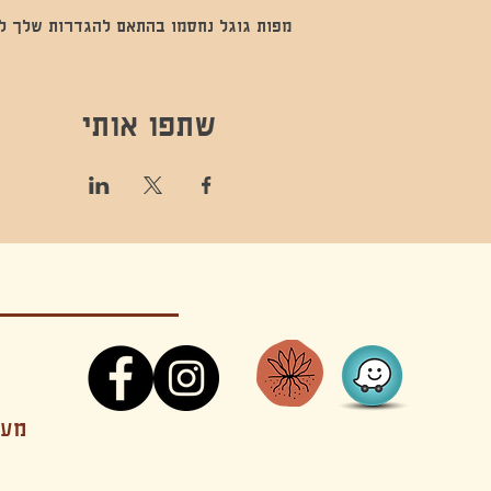
מפות גוגל נחסמו בהתאם להגדרות שלך לנתו
שתפו אותי
קונטקט,ריקוד,תנועה,אקסטטיק,אקסטטיק דאנס, מסי
מענה