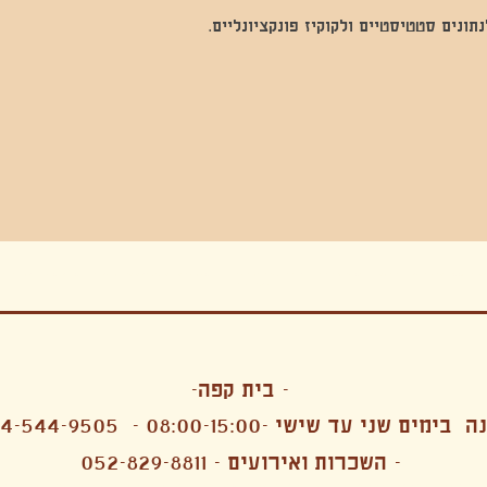
נים סטטיסטיים ולקוקיז פונקציונליים.
בה, חגיגה , סדנאות , אמבטיות קרח,סווט לודג, ארוחה הודית, קבל שבת,ירון פאר,רותם בר אור ,קונטקט ג'אם ,איריס נייס, פרפורמנס,סרטים , אמנות ,טבי,גוף ,מיצג, אוכל צמחוני ,ריטר
אימפרוביזציה
- בית קפה-
 בימים שני עד שישי -08:00-15:00 -
4-544-9505
- השכרות ואירועים - 052-829-8811
הפקות מקצועיות ארועי חברה קטנים רעיונות לארועי חברה ארועי חברה הוצאה מוכרת ארועי חברה בתל 