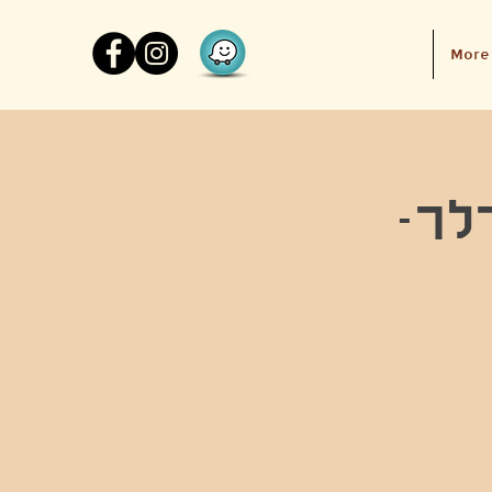
More
לר-