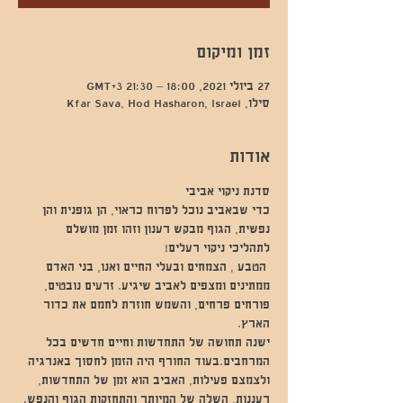
זמן ומיקום
27 ביולי 2021, 18:00 – 21:30 GMT‎+3‎
סילו, Kfar Sava, Hod Hasharon, Israel
אודות
סדנת ניקוי אביבי
כדי שבאביב נוכל לפרוח כראוי, הן גופנית והן 
נפשית, הגוף מבקש רענון וזהו זמן מושלם 
לתהליכי ניקוי רעלים!   
 הטבע , הצמחים ובעלי החיים ואנו, בני האדם 
ממתינים ומצפים לאביב שיגיע. זרעים נובטים, 
פורחים פרחים, והשמש חוזרת לחמם את כדור 
הארץ. 
ישנה תחושה של התחדשות וחיים חדשים בכל 
המרחבים.בעוד החורף היה הזמן לחסוך באנרגיה 
ולצמצם פעילות, האביב הוא זמן של התחדשות, 
רעננות, השלה של המיותר והתחזקות הגוף והנפש. 