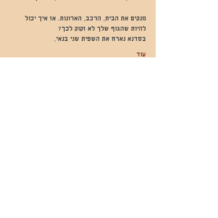
מנקים את הבית, הרכב, הארונות. אז איך יכול 
להיות שהגוף שלך לא זקוק לכך? 
בסדנא נארח את השפית שני בנאי, 
עוד
שתפו אותי
- השכרות ואירועים - 052-829-8811
- בית קפה-
מענה בימים שני עד שישי -08:00-