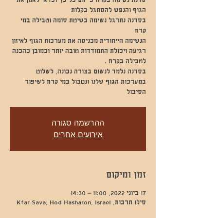
סדנת נשימה בקרח כי חם כל כך וכדאי לאמן את
בסדנה נתרגל נשימה בשיטת סומה וטבילה במי
הנשימה הייחודית מכניסה את מערכות הגוף לאיזון
רגיעה ויכולת התמודדות טובה יותר וכמובן כהכנה
בסדנה נלמד לנשום בצורה נכונה, לשלוט
במערכות הגוף שלנו ונטבול במי קרח לשיפור
הסיבול
ההרשמה סגורה
אירועים אחרים
זמן ומיקום
17 ביוני 2022, 11:00 – 14:30
סילו תרבות, Kfar Sava, Hod Hasharon, Israel