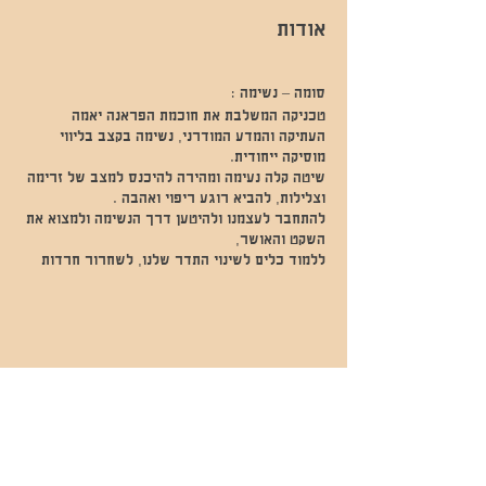
אודות
סומה – נשימה :
טכניקה המשלבת את חוכמת הפראנה יאמה
העתיקה והמדע המודרני, נשימה בקצב בליווי
מוסיקה ייחודית.
שיטה קלה נעימה ומהירה להיכנס למצב של זרימה
וצלילות, להביא רוגע ריפוי ואהבה .
להתחבר לעצמנו ולהיטען דרך הנשימה ולמצוא את
השקט והאושר,
ללמוד כלים לשינוי התדר שלנו, לשחרור חרדות
ולחיזוק הגוף ומע' החיסון,
לרפא את עצמנו ולחיות את החיים במלואם.
טבילה בקרח :
חשיפה תכופה לקור קשורה למספר יתרונות
בריאותיים שונים
שתפו אותי
כמו זירוז חילוף חומרים, הפחתת דלקות, נפיחויות
ושרירים כואבים. לכן, ספורטאים רבים משתמשים
באמבטיות קרח ובסוגים אחרים של חשיפה לקור
כאמצעי להאיץ את ההתאוששות לאחר פעילות
גופנית. יתר על כן, טיפול בגוף קר קשור גם