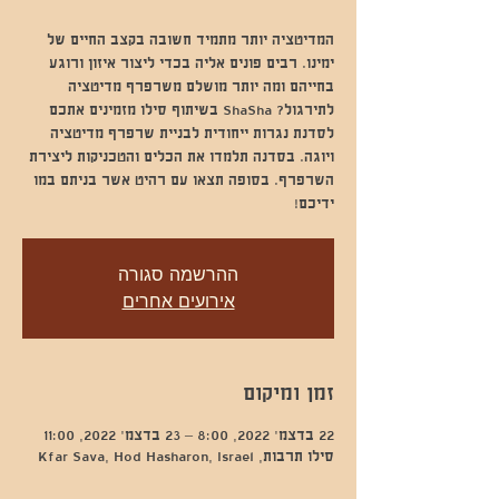
המדיטציה יותר מתמיד חשובה בקצב החיים של
ימינו. רבים פונים אליה בכדי ליצור איזון ורוגע
בחייהם ומה יותר מושלם משרפרף מדיטציה
לתירגול? ShaSha בשיתוף סילו מזמינים אתכם
לסדנת נגרות ייחודית לבניית שרפרף מדיטציה
ויוגה. בסדנה תלמדו את הכלים והטכניקות ליצירת
השרפרף. בסופה תצאו עם רהיט אשר בניתם במו
ידיכם!
ההרשמה סגורה
אירועים אחרים
זמן ומיקום
22 בדצמ׳ 2022, 8:00 – 23 בדצמ׳ 2022, 11:00
סילו תרבות, Kfar Sava, Hod Hasharon, Israel