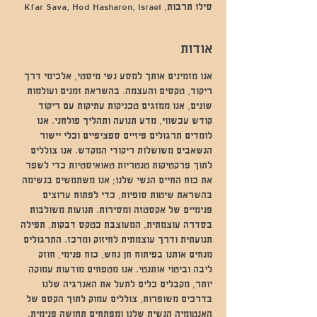
סילו תרבות, Kfar Sava, Hod Hasharon, Israel
אודות
אנו מזמינים אותך למסע נשי מיסטי, אלכימי דרך 
ריקוד, טקסים והעצמה. בהשראת זמנים ועולמות 
שונים, אנו ממזגים טכניקות עתיקות עם ריקוד 
קודש עכשווי, מדע תנועה ותהליך פולחני. אנו 
לומדים תרגולים פיזיים ספציפיים וכלי יישור 
הנשאבים משושלות ריקודי המקדש. אנו צוללים 
לתוך פרקטיקות טנטריות טאואיסטיות כדי לשפר 
את כוח החיים הנשי שלנו; אנו משתמשים בנשימה 
בהשראת שיטות סופיות, כדי לפתוח ערוצים 
פנימיים של אקסטזה ומסירות. תנועות משולבות 
בסדרה עוצמתית, המעוצבת כטקס דבקות, תפילה 
תנועתית ודרך עוצמתית לחיזוק ומרכז. התרגולים 
מנחים אותנו בפיתוח חן נחש, כוח פנימי, חוזק 
ליבה וביטוי אותנטי. אנו מטפחים מודעות עמוקה 
יותר, מקבלים כלים לתעל את האנרגיה שלנו 
בדרכים משופרות, צוללים עמוק לתוך הקסם של 
האנטומיה הנשית שלנו ומפתחים תחושה פנימית. 