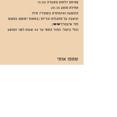
פתיחת דלתות מסעדה 19:00
תחילת מופע 20:30
ההופעה ואינטימית בסטודיו סילו .
הושבה על מחצלות וכריות (כסאות יסופקו במקום 
למי שיצטרך❤️❤️)
נהלי ביטול: החזר כספי עד 48 שעות לפני המופע
שתפו אותי
- השכרות ואירועים - 052-829-8811
- בית קפה-