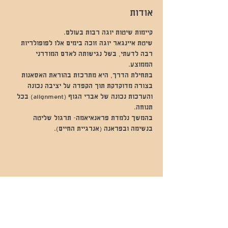
אודות
שיטת איינגאר יוגה זוכה בימים אלו לפופולריות 
רבה לדעתי, בשל נגישותה לאדם המודרני 
בתחילת הדרך, היא מתרכזת בהוראת האסאנות 
בצורה מדוקדקת תוך הקפדה על יציבה נכונה 
והערכות נכונה של אברי הגוף (alignment) בכל 
בהמשך נלמדת פראנאיאמה- תרגול שליטה 
בנשימה ובפראנה (אנרגיית החיים).
שתפו אותי