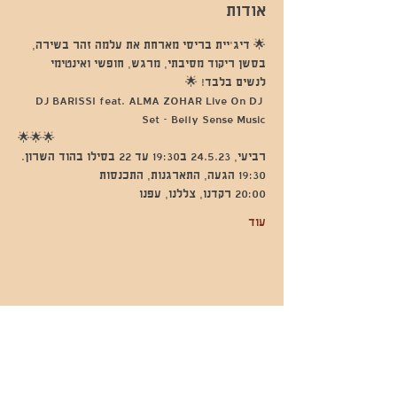
אודות
🌟 דיג׳יית בריסי מארחת את עלמה זהר בשירה, 
בסשן ריקוד מסיבתי, מרגש, חופשי ואינטימי 
לנשים בלבד! 🌟
‏DJ BARISSI feat. ALMA ZOHAR Live On DJ 
Set - Belly Sense Music
🌟🌟🌟
רביעי, 24.5.23 ב19:30 עד 22 בסילו בהוד השרון.
19:30 הגעה, התארגנות, התכנסות 
20:00 רקדנו, צללנו, עפנו
עוד
שתפו אותי