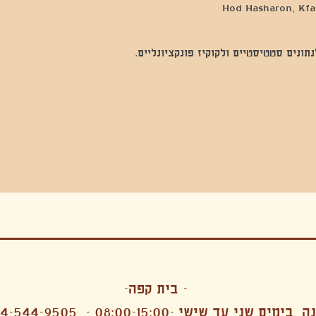
Hod Hasharon, Kfar
נים סטטיסטיים ולקוקיז פונקציונליים.
בה, חגיגה , סדנאות , אמבטיות קרח,סווט לודג, ארוחה הודית, קבל שבת,ירון פאר,רותם בר אור ,קונטקט ג'אם ,איריס נייס, פרפורמנס,סרטים , אמנות ,טבי,גוף ,מיצג, אוכל צמחוני ,ריטר
אימפרוביזציה
- בית קפה-
 בימים שני עד שישי -08:00-15:00 -
4-544-9505