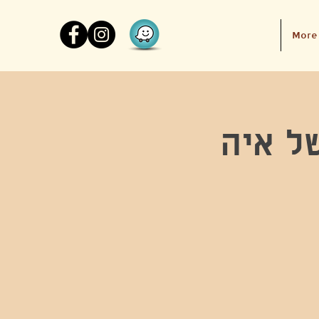
More
ל איה