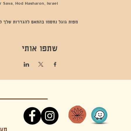
 Sava, Hod Hasharon, Israel
מפות גוגל נחסמו בהתאם להגדרות שלך לנתו
שתפו אותי
קונטקט,ריקוד,תנועה,אקסטטיק,אקסטטיק דאנס, מסי
מענה