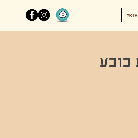
More
 כובע